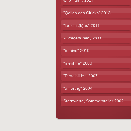
who I am", 2014
"Qellen des Glücks" 2013
"las chic(k)as" 2011
"gegenüber", 2011
"behind" 2010
"menhire" 2009
"Penalbilder" 2007
"un.art-ig" 2004
Sternwarte, Sommeratelier 2002