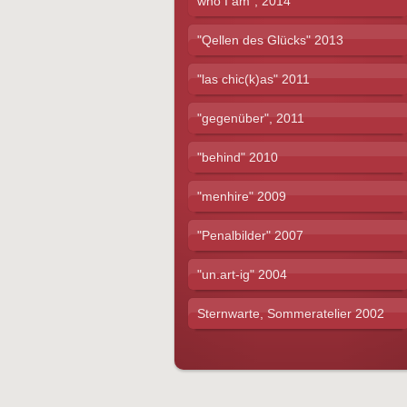
who I am", 2014
"Qellen des Glücks" 2013
"las chic(k)as" 2011
"gegenüber", 2011
"behind" 2010
"menhire" 2009
"Penalbilder" 2007
"un.art-ig" 2004
Sternwarte, Sommeratelier 2002