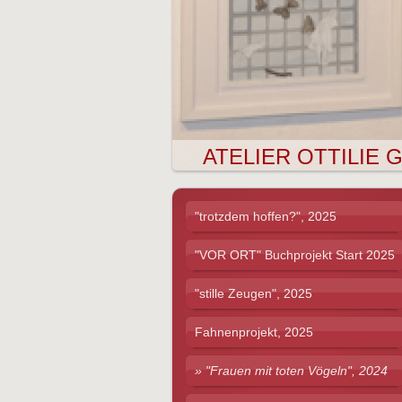
ATELIER OTTIL
"trotzdem hoffen?", 2025
"VOR ORT" Buchprojekt Start 2025
"stille Zeugen", 2025
Fahnenprojekt, 2025
"Frauen mit toten Vögeln", 2024